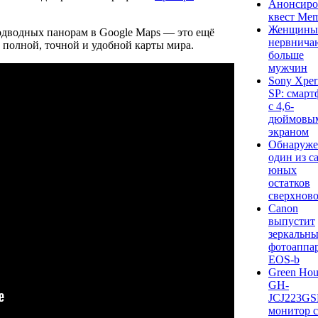
Анонсиро
квест Mem
Женщины
подводных панорам в Google Maps — это ещё
нервнича
 полной, точной и удобной карты мира.
больше
мужчин
Sony Xper
SP: смарт
с 4,6-
дюймовы
экраном
Обнаруж
один из с
юных
остатков
сверхнов
Canon
выпустит
зеркальн
фотоаппа
EOS-b
Green Hou
GH-
JCJ223GS
монитор с