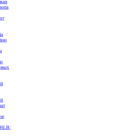
ван
oria
ют
ia
фон
м
ен
амых
ой
ый
рат
se
HLB: