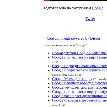
Подготовлено по материалам
Google
.
Tweet
blog comments powered by
Disqus
Последние новости по теме "Google":
RSS-агрегатор Google Reader пр
Google приглашает на виртуальн
11:15
Google подводит поисковые итог
Google предлагает совершить ви
октября 2012 года, 11:06
Google Maps идёт ко дну
| 26 сентябр
Google начинает борьбу с пират
Google улучшает систему персон
Google приглашает в виртуальну
Google расширяет функционал ка
Google открыла виртуальную га
года, 14:33