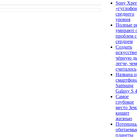
Sony Xperi
«гуглофо
среднего
уровня
Полные р
умирают 
проблем с
сердцем
Создать
искусств
чёрную д
легче, чем
считалось
Названа ц
смартфон
Samsung
Galaxy S 
Самое
глубокое
место Зем
кишит
жизнью
Потенциа
обитаемы
планеты