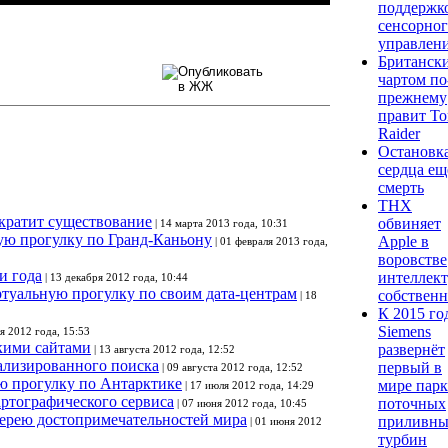
поддержк
сенсорно
управлен
Британск
чартом по
прежнему
правит T
Raider
Остановк
сердца ещ
смерть
THX
екратит существование
обвиняет
| 14 марта 2013 года, 10:31
ую прогулку по Гранд-Каньону
Apple в
| 01 февраля 2013 года,
воровстве
и года
интеллек
| 13 декабря 2012 года, 10:44
ртуальную прогулку по своим дата-центрам
собственн
| 18
К 2015 го
Siemens
я 2012 года, 15:53
скими сайтами
развернёт
| 13 августа 2012 года, 12:52
ализированного поиска
первый в
| 09 августа 2012 года, 12:52
ю прогулку по Антарктике
мире парк
| 17 июля 2012 года, 14:29
ртографического сервиса
поточных
| 07 июня 2012 года, 10:45
лерею достопримечательностей мира
приливн
| 01 июня 2012
турбин