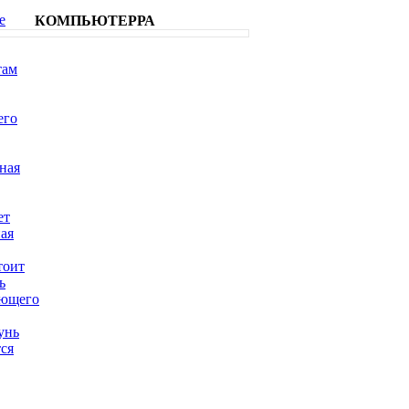
е
КОМПЬЮТЕРРА
там
его
ная
ет
ая
тоит
ь
ующего
унь
ся