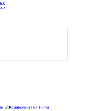
ь у
ных