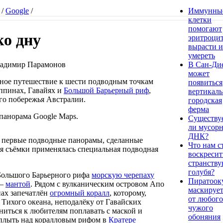
/
Google
/
Иммунны
клетки
помогают
ко дну
эритроци
вырасти и
умереть
 Владимир Парамонов
В Сан-Ди
может
ьное путешествие к шести подводным точкам
появиться
ппинах, Гавайях и
Большой Барьерный риф
,
вертикаль
го побережья Австралии.
городская
ферма
Существу
ли мусорн
ДНК?
 первые подводные панорамы, сделанные
Что нам с
ля съёмки применялась специальная подводная
воскресит
странств
голубя?
 Большого Барьерного рифа
морскую черепаху
Пиратоок
 —
мантой
. Рядом с вулканическим островом Апо
маскирует
ах запечатлён
огромный коралл
, которому,
от любого
и Тихого океана, неподалёку от Гавайских
чужого
ниться к любителям поплавать с маской и
обоняния
плыть над коралловым рифом в
Кратере