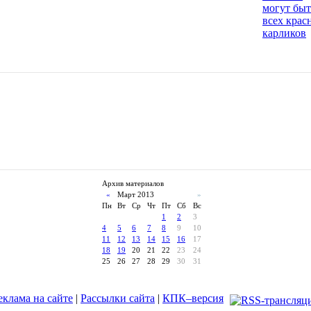
могут быт
всех крас
карликов
Архив материалов
«
Март 2013
»
Пн
Вт
Ср
Чт
Пт
Сб
Вс
1
2
3
4
5
6
7
8
9
10
11
12
13
14
15
16
17
18
19
20
21
22
23
24
25
26
27
28
29
30
31
еклама на сайте
|
Рассылки сайта
|
КПК–версия