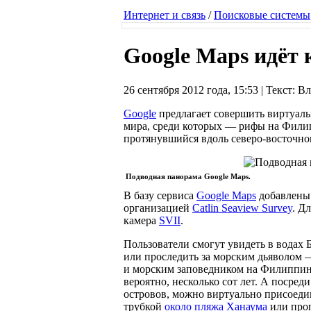
Интернет и связь
/
Поисковые системы
Google Maps идёт 
26 сентября 2012 года, 15:53 | Текст:
Google
предлагает совершить виртуал
мира, среди которых — рифы на Фили
протянувшийся вдоль северо-восточно
Подводная панорама Google Maps.
В базу сервиса
Google Maps
добавлены
организацией
Catlin Seaview Survey
. Д
камера
SVII
.
Пользователи смогут увидеть в водах
или проследить за морским дьяволом
и морским заповедником на Филиппин
вероятно, несколько сот лет. А посред
островов, можно виртуально присоеди
трубкой
около пляжа Ханаума
или про