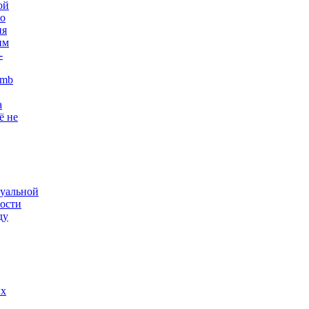
ой
го
ия
им
-
omb
а
ё не
туальной
ости
ду
ых