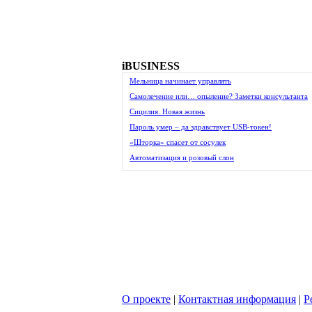
iBUSINESS
Мельница начинает управлять
Самолечение или… опыление? Заметки консультанта
Сицилия. Новая жизнь
Пароль умер – да здравствует USB-токен!
«Шторка» спасет от сосулек
Автоматизация и розовый слон
О проекте
|
Контактная информация
|
Р